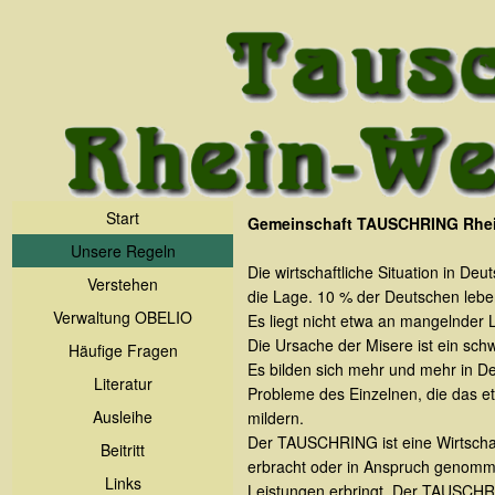
Start
Gemeinschaft TAUSCHRING Rhei
Unsere Regeln
Die wirtschaftliche Situation in D
Verstehen
die Lage. 10 % der Deutschen leben 
Verwaltung OBELIO
Es liegt nicht etwa an mangelnder Le
Die Ursache der Misere ist ein sc
Häufige Fragen
Es bilden sich mehr und mehr in D
Literatur
Probleme des Einzelnen, die das et
Ausleihe
mildern.
Der TAUSCHRING ist eine Wirtschaf
Beitritt
erbracht oder in Anspruch genomme
Links
Leistungen erbringt. Der TAUSCHRIN